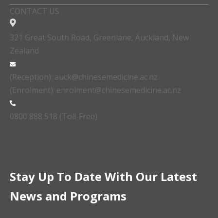
CONTACT US
321 Great South Road, Greenlane, Auckland, New
Zealand
(Reception): auck@chinesemedicine.ac.nz
(Enrolment): enrolment@chinesemedicine.ac.nz
0800 888 518 (Toll-Free)
Stay Up To Date With Our Latest
News and Programs