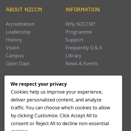
ABOUT NZCCM
INFORMATION
Accreditation
Why NZCCM?
Leadership
Programme
History
Support
Vision
Frequently Q & A
Campus
Library
Open Days
News & Events
TEACHING CLINIC
We respect your privacy
Cookies help us improve your experience,
Patient Care
deliver personalized content, and analyze
Acupuncture Clinic
traffic. You can choose which cookies to allow
Herbal Clinic
by clicking Customize. Click Accept All to
Tuina Clinic
consent or Reject All to decline non-essential
Patient Feedback