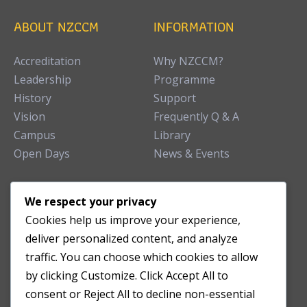
ABOUT NZCCM
INFORMATION
Accreditation
Why NZCCM?
Leadership
Programme
History
Support
Vision
Frequently Q & A
Campus
Library
Open Days
News & Events
TEACHING CLINIC
We respect your privacy
Cookies help us improve your experience,
Patient Care
deliver personalized content, and analyze
Acupuncture Clinic
traffic. You can choose which cookies to allow
Herbal Clinic
by clicking Customize. Click Accept All to
Tuina Clinic
consent or Reject All to decline non-essential