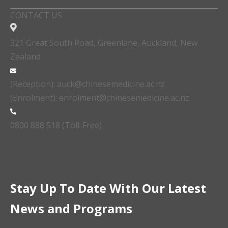
CONTACT US
321 Great South Road, Greenlane, Auckland, New
Zealand
(Reception): auck@chinesemedicine.ac.nz
(Enrolment): enrolment@chinesemedicine.ac.nz
0800 888 518 (Toll-Free)
Stay Up To Date With Our Latest
News and Programs