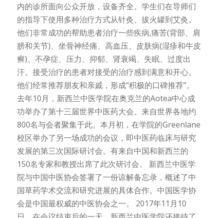
内的诊所面向公众开放，设备齐全。学生们在导师们
的指导下使用多种治疗方式从针灸、拔火罐到艾灸。
他们非常成功的帮助患者治疗一些疾病,痛苦(背部、肩
膀和关节)、坐骨神经痛、高血压、皮肤病(湿疹和牛皮
癣)、不孕症、压力、抑郁、肾衰竭、失眠、过度出
汗。接受治疗的患者对接受的治疗感到满意和开心。
他们经常推荐朋友和亲戚，形成“积极的口碑推荐”。
去年10月，新西兰中医学院在奥克兰的Aotea中心成
功举办了第十三届世界中医药大会。来自世界各地约
800名与会者聚集于此。本月初，在学院的Greenlane
校区举办了另一场成功的会议，即中医药临床与研究
发展的第三次国际研讨会。有来自中国和新西兰的
150名专家和教授出席了此次研讨会。 新西兰中医学
院与中国中医协会签署了一份谅解备忘录，概述了中
国草药学术交流和研究进展的具体合作。中国医学协
会是中国最权威的中医协会之一。 2017年11月10
日，在会议结束后的一天，新西兰中医学院还接待了