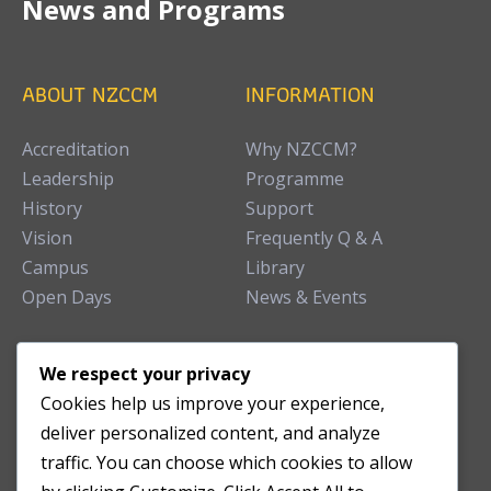
News and Programs
ABOUT NZCCM
INFORMATION
Accreditation
Why NZCCM?
Leadership
Programme
History
Support
Vision
Frequently Q & A
Campus
Library
Open Days
News & Events
TEACHING CLINIC
We respect your privacy
Cookies help us improve your experience,
Patient Care
deliver personalized content, and analyze
Acupuncture Clinic
traffic. You can choose which cookies to allow
Herbal Clinic