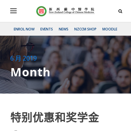
ENROL NOW
EVENTS
NEWS
NZCCM SHOP
MOODLE
6 月 2019
Month
特别优惠和奖学金