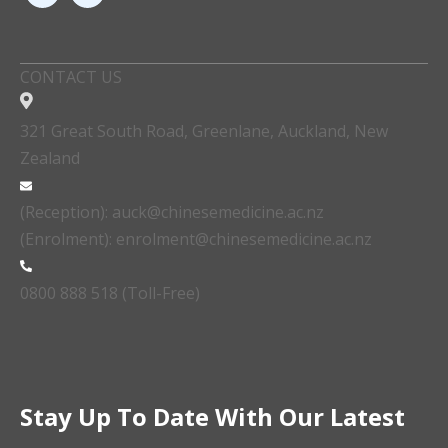
CONTACT US
321 Great South Road, Greenlane, Auckland, New
Zealand
(Reception): auck@chinesemedicine.ac.nz
(Enrolment): enrolment@chinesemedicine.ac.nz
0800 888 518 (Toll-Free)
Stay Up To Date With Our Latest