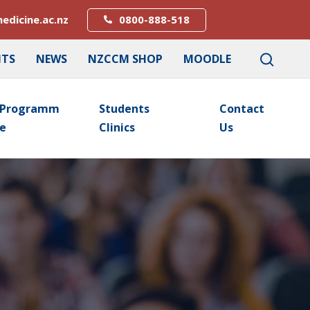
edicine.ac.nz
0800-888-518
NTS
NEWS
NZCCM SHOP
MOODLE
Programm
Students
Contact
E
Clinics
Us