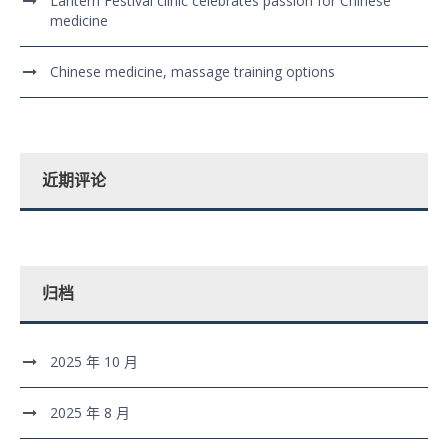
Lantern Festival clinic celebrates passion for Chinese
medicine
Chinese medicine, massage training options
近期评论
归档
2025 年 10 月
2025 年 8 月