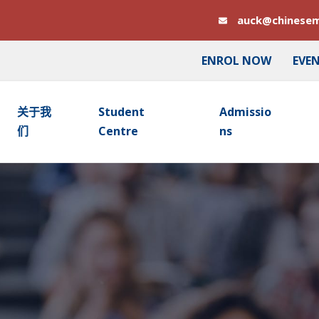
auck@chinesem
ENROL NOW
EVE
关于我
Student
Admissio
们
Centre
Ns