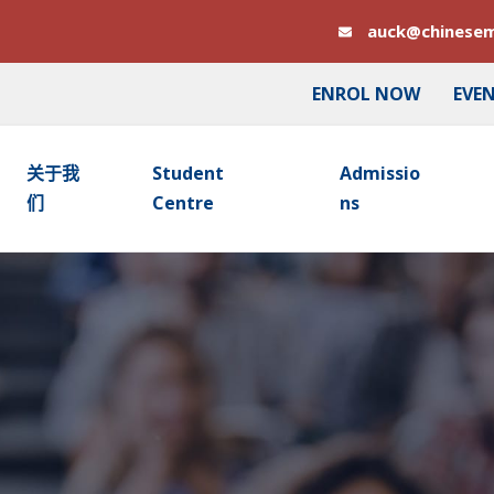
auck@chinesem
ENROL NOW
EVE
关于我
Student
Admissio
们
Centre
Ns