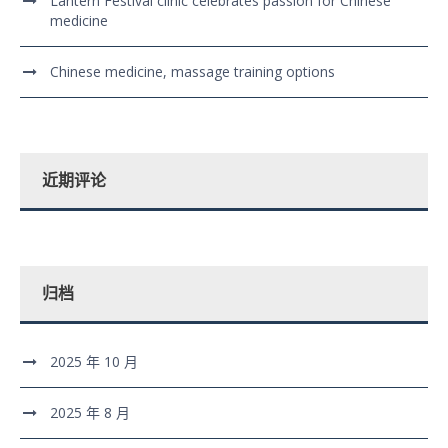
Lantern Festival clinic celebrates passion for Chinese
medicine
Chinese medicine, massage training options
近期评论
归档
2025 年 10 月
2025 年 8 月