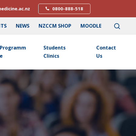
edicine.ac.nz
0800-888-518
NTS
NEWS
NZCCM SHOP
MOODLE
Programm
Students
Contact
E
Clinics
Us